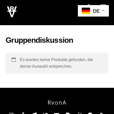
Cart
Skip
Men
to
DE
content
‎Gruppendiskussion
Es wurden keine Produkte gefunden, die
deiner Auswahl entsprechen.
RvonA
Back
To
Insta
Facebook
TikTok
Twitter
YouTube
Spotify
Deezer
YouTube
Am