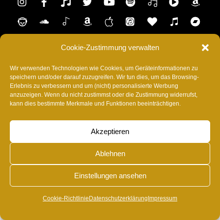
Top
Music
Napster
SoundCloud
Shazam
AmazonMusic
Music
ITunes
Anghami
Tidal
Ba
Appel
Telegram
Cookie-Zustimmung verwalten
Wir verwenden Technologien wie Cookies, um Geräteinformationen zu
HOME
SHOP
CONTACT
IMPRESSUM
speichern und/oder darauf zuzugreifen. Wir tun dies, um das Browsing-
DATENSCHUTZERKLÄRUNG
SUPPORT
Erlebnis zu verbessern und um (nicht) personalisierte Werbung
anzuzeigen. Wenn du nicht zustimmst oder die Zustimmung widerrufst,
BLOG
COOKIE-RICHTLINIE (EU)
kann dies bestimmte Merkmale und Funktionen beeinträchtigen.
©
RvonA
2026
Akzeptieren
Ablehnen
Einstellungen ansehen
Cookie-Richtlinie
Datenschutzerklärung
Impressum