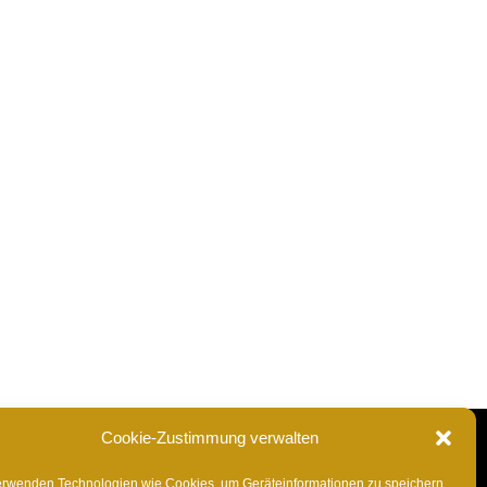
igitalzoom für Kinder, Erwachsene, Anfänger
Cookie-Zustimmung verwalten
erwenden Technologien wie Cookies, um Geräteinformationen zu speichern