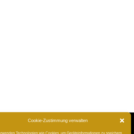
, Akkulaufzeit von 3 bis 7 Stunden, Camcorder mit tragb
Cookie-Zustimmung verwalten
erwenden Technologien wie Cookies, um Geräteinformationen zu speichern