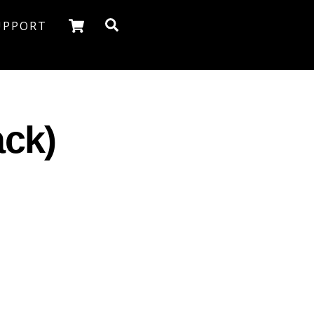
Cart
Search
UPPORT
ack)