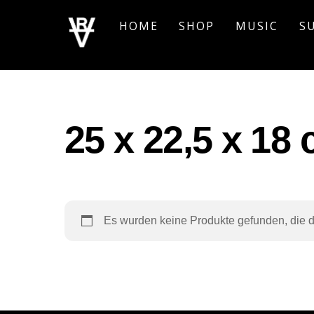
Skip
HOME
SHOP
MUSIC
S
to
content
‎25 x 22,5 x 1
Es wurden keine Produkte gefunden, die 