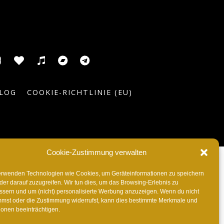
usic
ic
ITunes
Anghami
Tidal
Bandcamp
Telegram
el
LOG
COOKIE-RICHTLINIE (EU)
Cookie-Zustimmung verwalten
erwenden Technologien wie Cookies, um Geräteinformationen zu speichern
der darauf zuzugreifen. Wir tun dies, um das Browsing-Erlebnis zu
ssern und um (nicht) personalisierte Werbung anzuzeigen. Wenn du nicht
mmst oder die Zustimmung widerrufst, kann dies bestimmte Merkmale und
ionen beeinträchtigen.