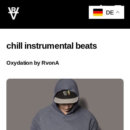
Cart
Skip
Men
to
DE
content
chill instrumental beats
Oxydation by RvonA