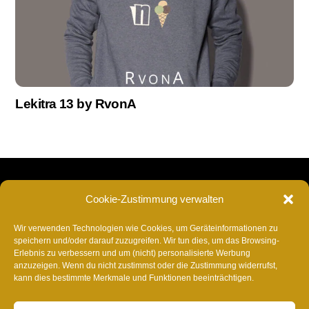
Lekitra 13 by RvonA
RvonA
Back
Cookie-Zustimmung verwalten
To
Insta
Facebook
TikTok
Twitter
YouTube
Spotify
Deezer
YouTube
Am
Top
Wir verwenden Technologien wie Cookies, um Geräteinformationen zu
Music
speichern und/oder darauf zuzugreifen. Wir tun dies, um das Browsing-
Napster
SoundCloud
Shazam
AmazonMusic
Music
ITunes
Anghami
Tidal
Ba
Erlebnis zu verbessern und um (nicht) personalisierte Werbung
Appel
anzuzeigen. Wenn du nicht zustimmst oder die Zustimmung widerrufst,
Telegram
kann dies bestimmte Merkmale und Funktionen beeinträchtigen.