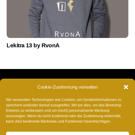
Lekitra 13 by RvonA
RvonA
Back
Cookie-Zustimmung verwalten
To
Insta
Facebook
TikTok
Twitter
YouTube
Spotify
Deezer
YouTube
Am
Top
Wir verwenden Technologien wie Cookies, um Geräteinformationen zu
Music
speichern und/oder darauf zuzugreifen. Wir tun dies, um das Browsing-
Napster
SoundCloud
Shazam
AmazonMusic
Music
ITunes
Anghami
Tidal
Ba
Erlebnis zu verbessern und um (nicht) personalisierte Werbung
Appel
anzuzeigen. Wenn du nicht zustimmst oder die Zustimmung widerrufst,
Telegram
kann dies bestimmte Merkmale und Funktionen beeinträchtigen.