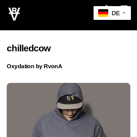
Cart
Skip
Men
to
DE
content
chilledcow
Oxydation by RvonA