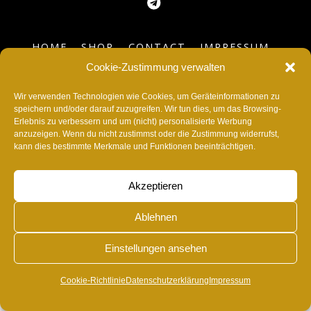
HOME
SHOP
CONTACT
IMPRESSUM
DATENSCHUTZERKLÄRUNG
SUPPORT
Cookie-Zustimmung verwalten
BLOG
COOKIE-RICHTLINIE (EU)
Wir verwenden Technologien wie Cookies, um Geräteinformationen zu
©
RvonA
2026
speichern und/oder darauf zuzugreifen. Wir tun dies, um das Browsing-
Erlebnis zu verbessern und um (nicht) personalisierte Werbung
anzuzeigen. Wenn du nicht zustimmst oder die Zustimmung widerrufst,
kann dies bestimmte Merkmale und Funktionen beeinträchtigen.
Akzeptieren
Ablehnen
Einstellungen ansehen
Cookie-Richtlinie
Datenschutzerklärung
Impressum