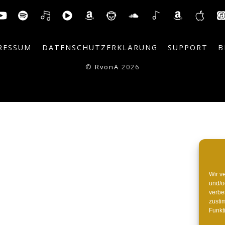
To
itter
YouTube
Spotify
Deezer
YouTube
Amazon
Napster
SoundCloud
Shazam
AmazonM
Mus
Top
Music
App
RESSUM
DATENSCHUTZERKLÄRUNG
SUPPORT
B
©
RvonA
2026
Wir v
und/o
verbe
zusti
Funkt