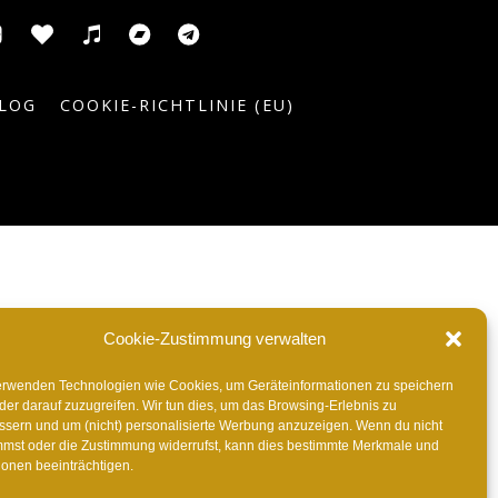
usic
ic
ITunes
Anghami
Tidal
Bandcamp
Telegram
el
LOG
COOKIE-RICHTLINIE (EU)
Cookie-Zustimmung verwalten
erwenden Technologien wie Cookies, um Geräteinformationen zu speichern
der darauf zuzugreifen. Wir tun dies, um das Browsing-Erlebnis zu
ssern und um (nicht) personalisierte Werbung anzuzeigen. Wenn du nicht
mmst oder die Zustimmung widerrufst, kann dies bestimmte Merkmale und
ionen beeinträchtigen.