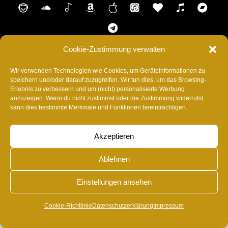
Napster
SoundCloud
Shazam
AmazonMusic
Music
ITunes
Anghami
Tidal
Ba
Appel
Telegram
Cookie-Zustimmung verwalten
HOME
SHOP
CONTACT
IMPRESSUM
Wir verwenden Technologien wie Cookies, um Geräteinformationen zu
DATENSCHUTZERKLÄRUNG
SUPPORT
speichern und/oder darauf zuzugreifen. Wir tun dies, um das Browsing-
BLOG
COOKIE-RICHTLINIE (EU)
Erlebnis zu verbessern und um (nicht) personalisierte Werbung
anzuzeigen. Wenn du nicht zustimmst oder die Zustimmung widerrufst,
©
RvonA
2026
kann dies bestimmte Merkmale und Funktionen beeinträchtigen.
Akzeptieren
Ablehnen
Einstellungen ansehen
Cookie-Richtlinie
Datenschutzerklärung
Impressum