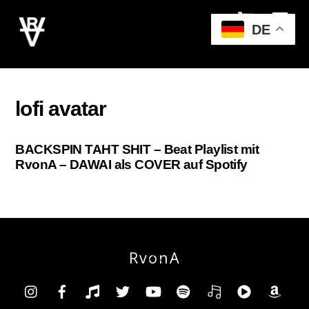
Cart
Skip
Men
to
DE
content
lofi avatar
BACKSPIN TAHT SHIT – Beat Playlist mit
RvonA – DAWAI als COVER auf Spotify
RvonA
Back
To
Insta
Facebook
TikTok
Twitter
YouTube
Spotify
Deezer
YouTube
Am
Top
Music