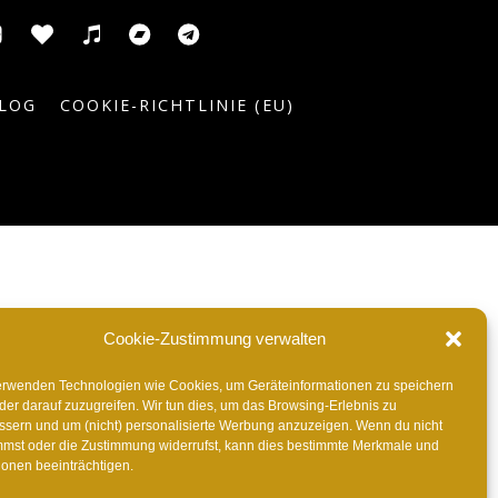
usic
ic
ITunes
Anghami
Tidal
Bandcamp
Telegram
el
LOG
COOKIE-RICHTLINIE (EU)
Cookie-Zustimmung verwalten
erwenden Technologien wie Cookies, um Geräteinformationen zu speichern
der darauf zuzugreifen. Wir tun dies, um das Browsing-Erlebnis zu
ssern und um (nicht) personalisierte Werbung anzuzeigen. Wenn du nicht
mmst oder die Zustimmung widerrufst, kann dies bestimmte Merkmale und
ionen beeinträchtigen.