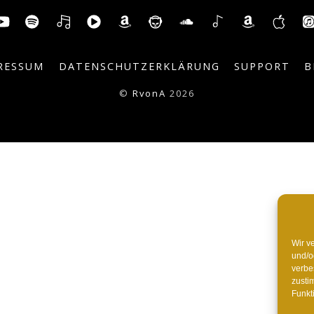
To
itter
YouTube
Spotify
Deezer
YouTube
Amazon
Napster
SoundCloud
Shazam
AmazonM
Mus
Top
Music
App
RESSUM
DATENSCHUTZERKLÄRUNG
SUPPORT
B
©
RvonA
2026
Wir v
und/o
verbe
zusti
Funkt