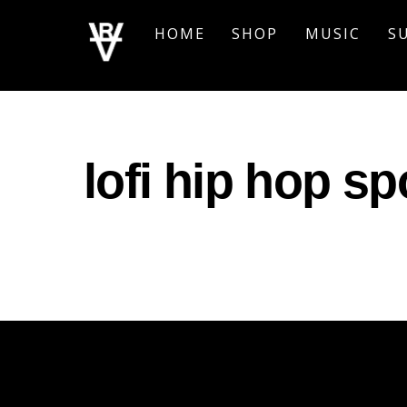
Skip
HOME
SHOP
MUSIC
S
to
content
lofi hip hop sp