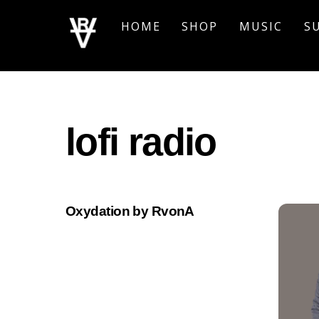
Skip
HOME
SHOP
MUSIC
S
to
content
lofi radio
Oxydation by RvonA