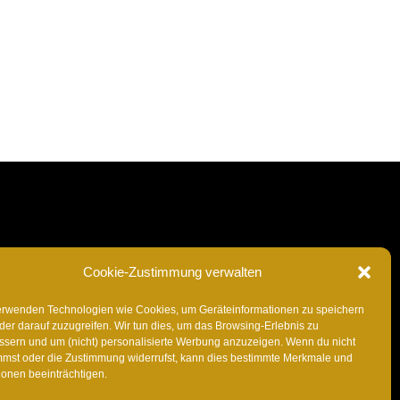
usic
ic
ITunes
Anghami
Tidal
Bandcamp
Telegram
Cookie-Zustimmung verwalten
el
erwenden Technologien wie Cookies, um Geräteinformationen zu speichern
der darauf zuzugreifen. Wir tun dies, um das Browsing-Erlebnis zu
LOG
COOKIE-RICHTLINIE (EU)
ssern und um (nicht) personalisierte Werbung anzuzeigen. Wenn du nicht
mmst oder die Zustimmung widerrufst, kann dies bestimmte Merkmale und
ionen beeinträchtigen.