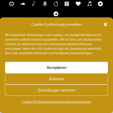
Napster
SoundCloud
Shazam
AmazonMusic
Music
ITunes
Anghami
Tidal
Ba
Appel
Telegram
Cookie-Zustimmung verwalten
HOME
SHOP
CONTACT
IMPRESSUM
Wir verwenden Technologien wie Cookies, um Geräteinformationen zu
DATENSCHUTZERKLÄRUNG
SUPPORT
speichern und/oder darauf zuzugreifen. Wir tun dies, um das Browsing-
BLOG
COOKIE-RICHTLINIE (EU)
Erlebnis zu verbessern und um (nicht) personalisierte Werbung
anzuzeigen. Wenn du nicht zustimmst oder die Zustimmung widerrufst,
©
RvonA
2026
kann dies bestimmte Merkmale und Funktionen beeinträchtigen.
Akzeptieren
Ablehnen
Einstellungen ansehen
Cookie-Richtlinie
Datenschutzerklärung
Impressum