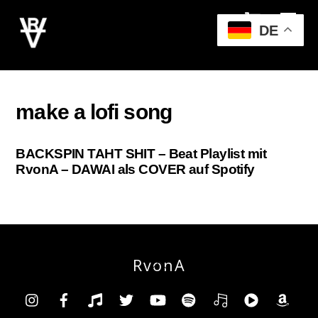
Cart
Skip
Men
to
DE
content
make a lofi song
BACKSPIN TAHT SHIT – Beat Playlist mit
RvonA – DAWAI als COVER auf Spotify
RvonA
Back
To
Insta
Facebook
TikTok
Twitter
YouTube
Spotify
Deezer
YouTube
Am
Top
Music