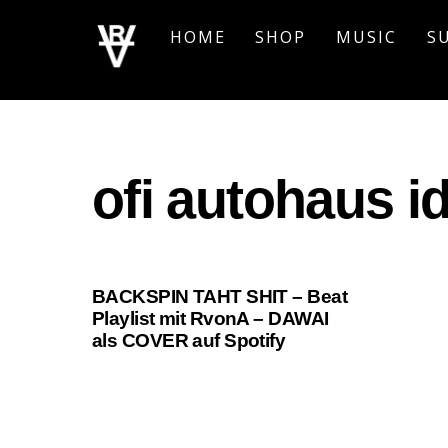
Skip
HOME
SHOP
MUSIC
S
to
content
ofi autohaus i
BACKSPIN TAHT SHIT – Beat
Playlist mit RvonA – DAWAI
als COVER auf Spotify