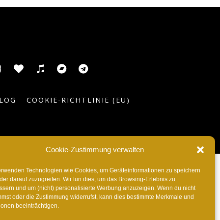
usic
ic
ITunes
Anghami
Tidal
Bandcamp
Telegram
el
LOG
COOKIE-RICHTLINIE (EU)
Cookie-Zustimmung verwalten
erwenden Technologien wie Cookies, um Geräteinformationen zu speichern
der darauf zuzugreifen. Wir tun dies, um das Browsing-Erlebnis zu
ssern und um (nicht) personalisierte Werbung anzuzeigen. Wenn du nicht
mmst oder die Zustimmung widerrufst, kann dies bestimmte Merkmale und
ionen beeinträchtigen.