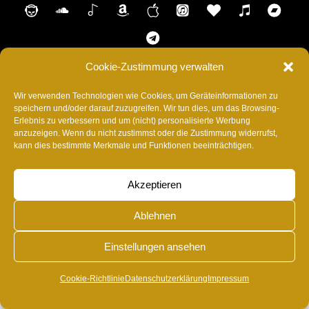
Napster
SoundCloud
Shazam
AmazonMusic
Music
ITunes
Anghami
Tidal
Ba
Appel
Telegram
Cookie-Zustimmung verwalten
HOME
SHOP
CONTACT
IMPRESSUM
Wir verwenden Technologien wie Cookies, um Geräteinformationen zu
DATENSCHUTZERKLÄRUNG
SUPPORT
speichern und/oder darauf zuzugreifen. Wir tun dies, um das Browsing-
BLOG
COOKIE-RICHTLINIE (EU)
Erlebnis zu verbessern und um (nicht) personalisierte Werbung
anzuzeigen. Wenn du nicht zustimmst oder die Zustimmung widerrufst,
©
RvonA
2026
kann dies bestimmte Merkmale und Funktionen beeinträchtigen.
Akzeptieren
Ablehnen
Einstellungen ansehen
Cookie-Richtlinie
Datenschutzerklärung
Impressum