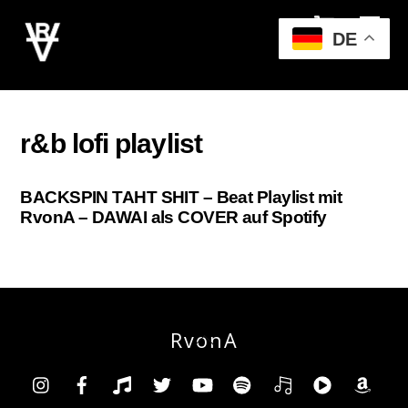
Cart
Skip
Men
to
DE
content
r&b lofi playlist
BACKSPIN TAHT SHIT – Beat Playlist mit
RvonA – DAWAI als COVER auf Spotify
RvonA
Back
To
Insta
Facebook
TikTok
Twitter
YouTube
Spotify
Deezer
YouTube
Am
Top
Music