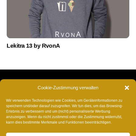
Lekitra 13 by RvonA
RvonA
Back
Cookie-Zustimmung verwalten
To
Insta
Facebook
TikTok
Twitter
YouTube
Spotify
Deezer
YouTube
Am
Top
Wir verwenden Technologien wie Cookies, um Geräteinformationen zu
Music
speichern und/oder darauf zuzugreifen. Wir tun dies, um das Browsing-
Napster
SoundCloud
Shazam
AmazonMusic
Music
ITunes
Anghami
Tidal
Ba
Erlebnis zu verbessern und um (nicht) personalisierte Werbung
Appel
anzuzeigen. Wenn du nicht zustimmst oder die Zustimmung widerrufst,
Telegram
kann dies bestimmte Merkmale und Funktionen beeinträchtigen.