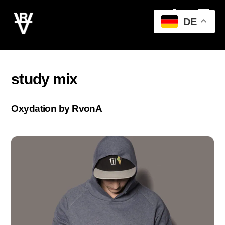
Cart
Skip
Men
to
DE
content
study mix
Oxydation by RvonA