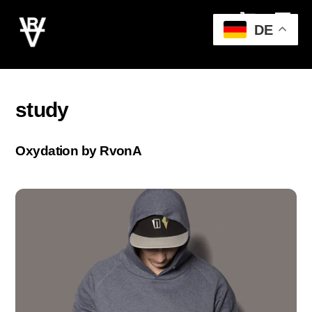
Cart
Skip
Men
to
DE
content
study
Oxydation by RvonA