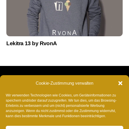
Lekitra 13 by RvonA
RvonA
Back
Cookie-Zustimmung verwalten
To
Insta
Facebook
TikTok
Twitter
YouTube
Spotify
Deezer
YouTube
Am
Top
Wir verwenden Technologien wie Cookies, um Geräteinformationen zu
Music
speichern und/oder darauf zuzugreifen. Wir tun dies, um das Browsing-
Napster
SoundCloud
Shazam
AmazonMusic
Music
ITunes
Anghami
Tidal
Ba
Erlebnis zu verbessern und um (nicht) personalisierte Werbung
Appel
anzuzeigen. Wenn du nicht zustimmst oder die Zustimmung widerrufst,
Telegram
kann dies bestimmte Merkmale und Funktionen beeinträchtigen.