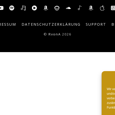
To
itter
YouTube
Spotify
Deezer
YouTube
Amazon
Napster
SoundCloud
Shazam
AmazonM
Mus
Top
Music
App
RESSUM
DATENSCHUTZERKLÄRUNG
SUPPORT
B
©
RvonA
2026
Wir v
und/o
verbe
zusti
Funkt