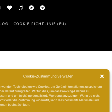
usic
ic
ITunes
Anghami
Tidal
Bandcamp
Telegram
el
LOG
COOKIE-RICHTLINIE (EU)
Cookie-Zustimmung verwalten
erwenden Technologien wie Cookies, um Geräteinformationen zu speichern
der darauf zuzugreifen. Wir tun dies, um das Browsing-Erlebnis zu
ssern und um (nicht) personalisierte Werbung anzuzeigen. Wenn du nicht
mmst oder die Zustimmung widerrufst, kann dies bestimmte Merkmale und
ionen beeinträchtigen.