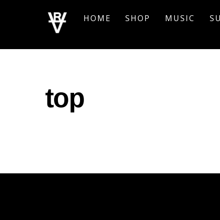
Skip
HOME
SHOP
MUSIC
S
to
content
top