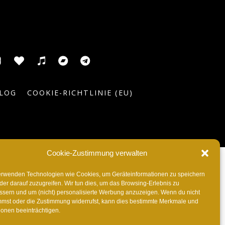
usic
ic
ITunes
Anghami
Tidal
Bandcamp
Telegram
el
LOG
COOKIE-RICHTLINIE (EU)
Cookie-Zustimmung verwalten
erwenden Technologien wie Cookies, um Geräteinformationen zu speichern
der darauf zuzugreifen. Wir tun dies, um das Browsing-Erlebnis zu
ssern und um (nicht) personalisierte Werbung anzuzeigen. Wenn du nicht
mmst oder die Zustimmung widerrufst, kann dies bestimmte Merkmale und
ionen beeinträchtigen.