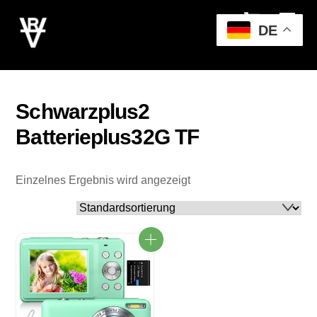
Cart
Skip
Men
to
DE
content
Schwarzplus2
Batterieplus32G TF
Einzelnes Ergebnis wird angezeigt