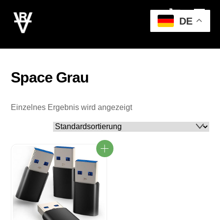
Cart
Skip
Men
to
DE
content
Space Grau
Einzelnes Ergebnis wird angezeigt