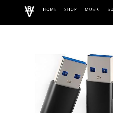
Skip
HOME
SHOP
MUSIC
S
to
content