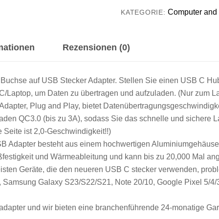
Computer and
KATEGORIE:
rmationen
Rezensionen (0)
chse auf USB Stecker Adapter. Stellen Sie einen USB C Hub/
PC/Laptop, um Daten zu übertragen und aufzuladen. (Nur zum L
pter, Plug and Play, bietet Datenübertragungsgeschwindigkeite
lladen QC3.0 (bis zu 3A), sodass Sie das schnelle und sichere
 Seite ist 2,0-Geschwindigkeit!!)
Adapter besteht aus einem hochwertigen Aluminiumgehäuse un
ißfestigkeit und Wärmeableitung und kann bis zu 20,000 Mal a
isten Geräte, die den neueren USB C stecker verwenden, pro
x, Samsung Galaxy S23/S22/S21, Note 20/10, Google Pixel 5/4
dapter und wir bieten eine branchenführende 24-monatige Gara