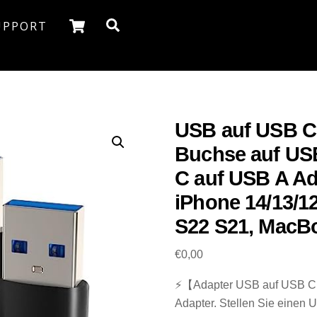
Cart
Search
UPPORT
USB auf USB C 
Buchse auf USB
C auf USB A Ad
iPhone 14/13/1
S22 S21, MacBo
€
0,00
⚡【Adapter USB auf USB C】
Adapter. Stellen Sie einen 