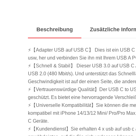
Beschreibung
Zusätzliche Info
⚡【Adapter USB auf USB C】 Dies ist ein USB C Bu
usw, her und verbinden Sie ihn mit Ihrem USB A 
⚡【Schnell & Stabil】 Dieser USB 3.0 auf USB C Ada
USB 2.0 (480 Mbit/s). Und unterstützt das Schnel
Geschwindigkeit ist auf der einen Seite, die andere
⚡【Vertrauenswürdige Qualität】Der USB C to USB 
geschützt. Es bietet eine hervorragende Verschle
⚡【Universelle Kompatibilität】Sie können die me
kompatibel mit iPhone 14/13/12 Mini/ Pro/Pro Ma
C Geräte.
⚡【Kundendienst】Sie erhalten 4 x usb auf usb c a