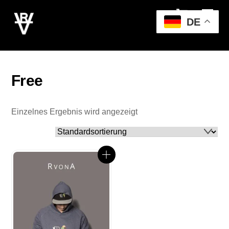
Cart
Skip
Men
to
DE
content
Free
Einzelnes Ergebnis wird angezeigt