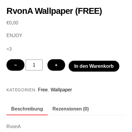
RvonA Wallpaper (FREE)
€
0,00
ENJOY
<3
RvonA
−
+
In den Warenkorb
Wallpaper
(FREE)
Menge
Free
Wallpaper
KATEGORIEN:
,
Beschreibung
Rezensionen (0)
RvonA