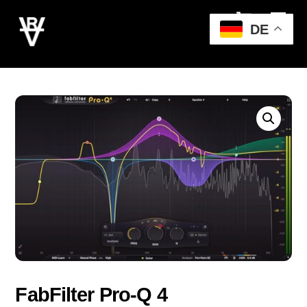
Cart
Skip
Men
to
DE
content
FabFilter Pro-Q 4